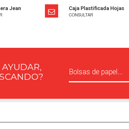
lera Jean
Caja Plastificada Hojas
R
CONSULTAR
 AYUDAR,
USCANDO?