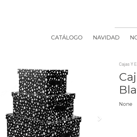
CATÁLOGO
NAVIDAD
N
Cajas Y 
Caj
Bl
None
vious
Next